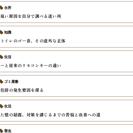
台所
の臭い原因を自分で調べる迷い所
知識
くトイレのゴー音、その意外な正体
生活
キーと従来のリモコンキーの違い
ゴミ屋敷
る住居の発生要因を探る
生活
した壁の結露、対策を講じるまでの苦悩と改善への道
害虫