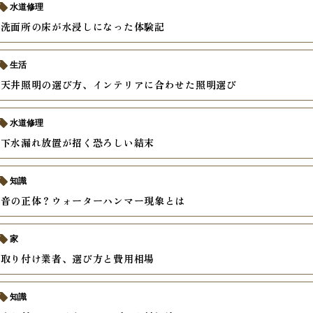
水道修理
然洗面所の床が水浸しになった体験記
生活
な天井照明の選び方、インテリアに合わせた照明選び
水道修理
床下水漏れ放置が招く恐ろしい結末
知識
う音の正体？ウォーターハンマー現象とは
家
の取り付け業者、選び方と費用相場
知識