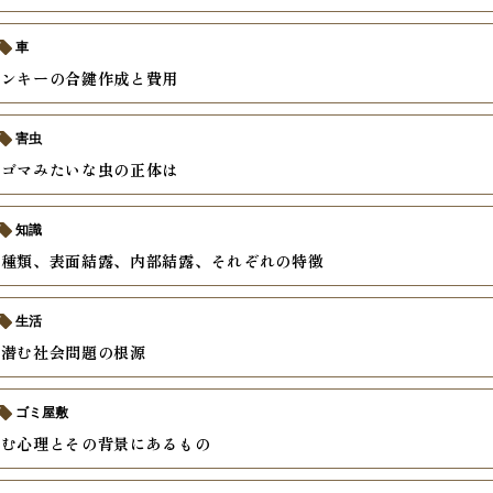
車
コンキーの合鍵作成と費用
害虫
、ゴマみたいな虫の正体は
知識
の種類、表面結露、内部結露、それぞれの特徴
生活
に潜む社会問題の根源
ゴミ屋敷
込む心理とその背景にあるもの