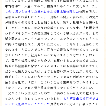
なっています。火災保険の上尾市では外壁塗装がどんなになって
中古物件で、入居してみて、雨漏りがあることに気付きました。
この宝塚でも交換した排水口を水道管水道修理した
修理を考え、
業者さんに相談したところ、「足場が必要」と言われ、その費用
が結構なものであることを知りました。数社、見積りをお願いし
ましたが、どれも、かなりの金額でした。そんな中、「足場を使
わずにぶらさがって外装塗装をしてくれる職人さんがいる」との
話を聞きました。もう埼玉でリフォームできるところからもどこ
に調べて連絡を取り、見ていただくと、「うちなら、足場なしで
やれます」とのことでした。官公庁の建物も手掛けてらっしゃる
方々とのことで、社長さんがとてもよさそうな方でした。加え
て、費用も格段に安かったので、お願いすることを決めました。
埼玉で外壁塗装を探すといえるのはどうにも実際に作業にきてく
ださった職人さんたちは、とてもお若い方々でしたが、みな、礼
儀正しく、とてもよい方たちでした。クロスが剥がれかけている
踊り場を見て、「ぼく、こういうことも出来るので、やりましょ
うか？」と、クロス張り替えを無償でやってくださいました。
「父がこういう職人だったので、子供のころから見てて覚えちゃ
ったんです」とおっしゃっていました。
もう芦屋市の歯医者で口
コミで人気のなるとここでして
気持ちのよい方々と出会えたこと