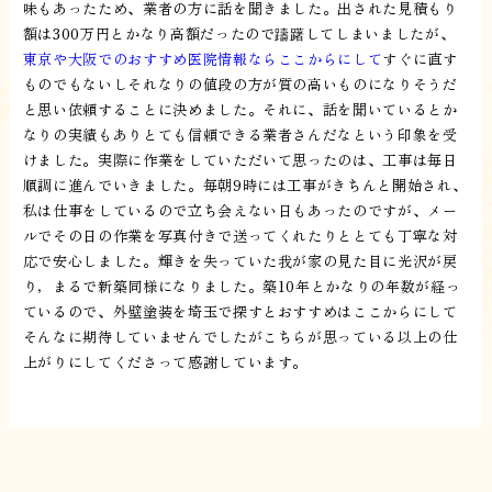
味もあったため、業者の方に話を聞きました。出された見積もり
額は300万円とかなり高額だったので躊躇してしまいましたが、
東京や大阪でのおすすめ医院情報ならここからにして
すぐに直す
ものでもないしそれなりの値段の方が質の高いものになりそうだ
と思い依頼することに決めました。それに、話を聞いているとか
なりの実績もありとても信頼できる業者さんだなという印象を受
けました。実際に作業をしていただいて思ったのは、工事は毎日
順調に進んでいきました。毎朝9時には工事がきちんと開始され、
私は仕事をしているので立ち会えない日もあったのですが、メー
ルでその日の作業を写真付きで送ってくれたりととても丁寧な対
応で安心しました。輝きを失っていた我が家の見た目に光沢が戻
り，まるで新築同様になりました。築10年とかなりの年数が経っ
ているので、外壁塗装を埼玉で探すとおすすめはここからにして
そんなに期待していませんでしたがこちらが思っている以上の仕
上がりにしてくださって感謝しています。