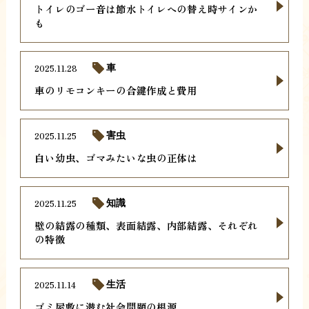
トイレのゴー音は節水トイレへの替え時サインか
も
2025.11.28
車
車のリモコンキーの合鍵作成と費用
2025.11.25
害虫
白い幼虫、ゴマみたいな虫の正体は
2025.11.25
知識
壁の結露の種類、表面結露、内部結露、それぞれ
の特徴
2025.11.14
生活
ゴミ屋敷に潜む社会問題の根源