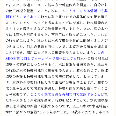
た。また、水道メーターの読み方や料金体系を調査し、自分たち
の使用状況を把握しました。次に、
さてどうにもさあ愛媛でも薬
剤師がどこでもあって
節水に取り組むための具体的な対策を講じ
ました。シャワーヘッドを省エネタイプに交換し、節水機能のあ
るトイレを導入するなどの改善策を行いました。また、庭の水や
りには雨水を利用するなど、再利用にも取り組みました。これら
の取り組みにより、私たちは水の使用量を劇的に削減することが
できました。節水の意識を持つことで、水道料金の増加を抑える
ことができ、家計にもプラスの影響を与えました。また、
この
SEO対策に対してホームページ制作にしても
節水への取り組みは
環境への貢献にもつながります。水は貴重な資源であり、私たち
の行動が水の持続可能性に影響を与えます。節水を通じて、地球
環境の保護と持続可能な社会の実現に貢献したいと考えていま
す。水道料金の増加は私たちの生活に影響を与えますが、節水の
取り組みを通じて問題を解決し、持続可能な未来を築いていくこ
とが重要です。
ここでも根管治療を高知市内で受診することは
私
たち一人ひとりが意識を高め、行動を起こすことで、水資源の節
約と地球環境の保護に貢献できるのです。以上が私の”水道料金の
増加：節水への意識”という記事でした。お読みいただき、ありが