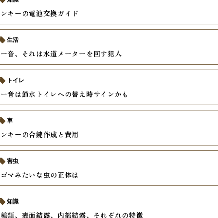
コンキーの電池交換ガイド
生活
ゴー音、それは水道メーターを回す犯人
トイレ
ゴー音は節水トイレへの替え時サインかも
車
コンキーの合鍵作成と費用
害虫
、ゴマみたいな虫の正体は
知識
の種類、表面結露、内部結露、それぞれの特徴