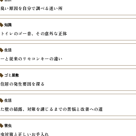
の臭い原因を自分で調べる迷い所
知識
くトイレのゴー音、その意外な正体
生活
キーと従来のリモコンキーの違い
ゴミ屋敷
る住居の発生要因を探る
生活
した壁の結露、対策を講じるまでの苦悩と改善への道
害虫
、虫対策と正しいお手入れ