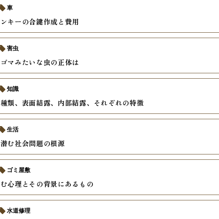
車
コンキーの合鍵作成と費用
害虫
、ゴマみたいな虫の正体は
知識
の種類、表面結露、内部結露、それぞれの特徴
生活
に潜む社会問題の根源
ゴミ屋敷
込む心理とその背景にあるもの
水道修理