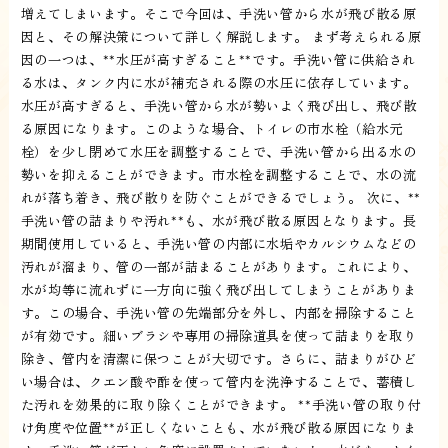
増えてしまいます。そこで今回は、手洗い管から水が飛び散る原
因と、その解決策について詳しく解説します。 まず考えられる原
因の一つは、**水圧が高すぎること**です。手洗い管に供給され
る水は、タンク内に水が補充される際の水圧に依存しています。
水圧が高すぎると、手洗い管から水が勢いよく飛び出し、飛び散
る原因になります。このような場合、トイレの市水栓（給水元
栓）を少し閉めて水圧を調整することで、手洗い管から出る水の
勢いを抑えることができます。市水栓を調整することで、水の流
れが落ち着き、飛び散りを防ぐことができるでしょう。 次に、**
手洗い管の詰まりや汚れ**も、水が飛び散る原因となります。長
期間使用していると、手洗い管の内部に水垢やカルシウムなどの
汚れが溜まり、管の一部が詰まることがあります。これにより、
水が均等に流れずに一方向に強く飛び出してしまうことがありま
す。この場合、手洗い管の先端部分を外し、内部を掃除すること
が有効です。細いブラシや専用の掃除道具を使って詰まりを取り
除き、管内を清潔に保つことが大切です。さらに、詰まりがひど
い場合は、クエン酸や酢を使って管内を洗浄することで、蓄積し
た汚れを効果的に取り除くことができます。 **手洗い管の取り付
け角度や位置**が正しくないことも、水が飛び散る原因になりま