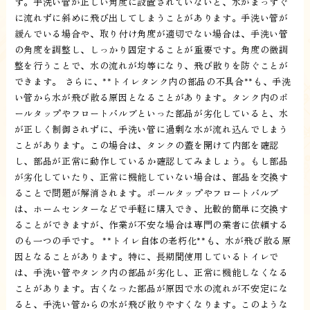
す。手洗い管が正しい角度に設置されていないと、水がまっすぐ
に流れずに斜めに飛び出してしまうことがあります。手洗い管が
緩んでいる場合や、取り付け角度が適切でない場合は、手洗い管
の角度を調整し、しっかり固定することが重要です。角度の微調
整を行うことで、水の流れが均等になり、飛び散りを防ぐことが
できます。 さらに、**トイレタンク内の部品の不具合**も、手洗
い管から水が飛び散る原因となることがあります。タンク内のボ
ールタップやフロートバルブといった部品が劣化していると、水
が正しく制御されずに、手洗い管に過剰な水が流れ込んでしまう
ことがあります。この場合は、タンクの蓋を開けて内部を確認
し、部品が正常に動作しているか確認してみましょう。もし部品
が劣化していたり、正常に機能していない場合は、部品を交換す
ることで問題が解消されます。ボールタップやフロートバルブ
は、ホームセンターなどで手軽に購入でき、比較的簡単に交換す
ることができますが、作業が不安な場合は専門の業者に依頼する
のも一つの手です。 **トイレ自体の老朽化**も、水が飛び散る原
因となることがあります。特に、長期間使用しているトイレで
は、手洗い管やタンク内の部品が劣化し、正常に機能しなくなる
ことがあります。古くなった部品が原因で水の流れが不安定にな
ると、手洗い管からの水が飛び散りやすくなります。このような