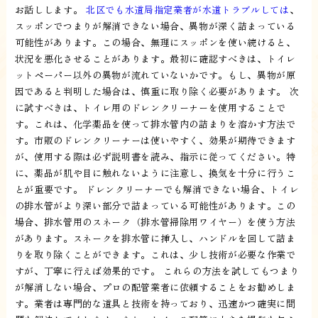
お話しします。
北区でも水道局指定業者が水道トラブルしては
、
スッポンでつまりが解消できない場合、異物が深く詰まっている
可能性があります。この場合、無理にスッポンを使い続けると、
状況を悪化させることがあります。最初に確認すべきは、トイレ
ットペーパー以外の異物が流れていないかです。もし、異物が原
因であると判明した場合は、慎重に取り除く必要があります。 次
に試すべきは、トイレ用のドレンクリーナーを使用することで
す。これは、化学薬品を使って排水管内の詰まりを溶かす方法で
す。市販のドレンクリーナーは使いやすく、効果が期待できます
が、使用する際は必ず説明書を読み、指示に従ってください。特
に、薬品が肌や目に触れないように注意し、換気を十分に行うこ
とが重要です。 ドレンクリーナーでも解消できない場合、トイレ
の排水管がより深い部分で詰まっている可能性があります。この
場合、排水管用のスネーク（排水管掃除用ワイヤー）を使う方法
があります。スネークを排水管に挿入し、ハンドルを回して詰ま
りを取り除くことができます。これは、少し技術が必要な作業で
すが、丁寧に行えば効果的です。 これらの方法を試してもつまり
が解消しない場合、プロの配管業者に依頼することをお勧めしま
す。業者は専門的な道具と技術を持っており、迅速かつ確実に問