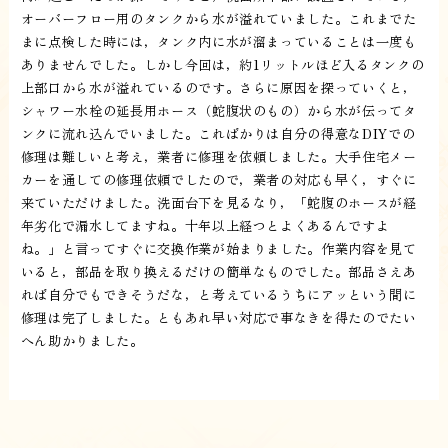
オーバーフロー用のタンクから水が溢れていました。これまでた
まに点検した時には，タンク内に水が溜まっていることは一度も
ありませんでした。しかし今回は，約1リットルほど入るタンクの
上部口から水が溢れているのです。さらに原因を探っていくと，
シャワー水栓の延長用ホース（蛇腹状のもの）から水が伝ってタ
ンクに流れ込んでいました。こればかりは自分の得意なDIYでの
修理は難しいと考え，業者に修理を依頼しました。大手住宅メー
カーを通しての修理依頼でしたので，業者の対応も早く，すぐに
来ていただけました。洗面台下を見るなり，「蛇腹のホースが経
年劣化で漏水してますね。十年以上経つとよくあるんですよ
ね。」と言ってすぐに交換作業が始まりました。作業内容を見て
いると，部品を取り換えるだけの簡単なものでした。部品さえあ
れば自分でもできそうだな，と考えているうちにアッという間に
修理は完了しました。ともあれ早い対応で事なきを得たのでたい
へん助かりました。