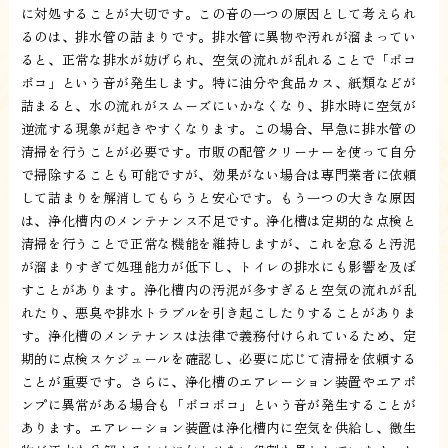
に対処することが大切です。この音の一つの原因として考えられ
るのは、排水管の詰まりです。排水管に異物や汚れが溜まってい
ると、正常な排水が妨げられ、空気の流れが乱れることで「ボコ
ボコ」という音が発生します。特に油分や食品カス、紙類などが
詰まると、水の流れがスムーズにいかなくなり、排水時に空気が
逆流する現象が起きやすくなります。この場合、早急に排水管の
清掃を行うことが必要です。市販の配管クリーナーを使って自分
で掃除することも可能ですが、効果がない場合は専門業者に依頼
して詰まりを解消してもらうと安心です。もう一つの大きな原因
は、浄化槽内のメンテナンス不足です。浄化槽は定期的な点検と
清掃を行うことで正常な機能を維持しますが、これを怠ると汚泥
が溜まりすぎて処理能力が低下し、トイレの排水にも影響を及ぼ
すことがあります。浄化槽内の汚泥が多すぎると空気の流れが乱
れたり、悪臭や排水トラブルを引き起こしたりすることがありま
す。浄化槽のメンテナンスは法律で義務付けられているため、定
期的に点検スケジュールを確認し、必要に応じて清掃を依頼する
ことが重要です。さらに、浄化槽のエアレーション装置やエアポ
ンプに異常がある場合も「ボコボコ」という音が発生することが
あります。エアレーション装置は浄化槽内に空気を供給し、微生