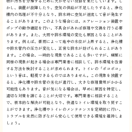
物が汚水を分解するために欠かせない役割を果たしています。し
かし、装置が故障したり、空気の供給が不足したりすると、浄化
槽内の処理が不十分となり、排水時に空気が逆流して音が発生す
ることがあります。このような場合には、エアレーション装置や
ポンプの動作確認を行い、不具合があれば修理や交換を行う必要
があります。また、大雨や排水環境の変化も原因となることがあ
ります。例えば、豪雨によって地中の水位が上昇すると、浄化槽
や排水管内の圧力が変化し、正常な排水が妨げられることがあり
ます。この場合、一時的な現象であることも多いですが、頻繁に
同様の現象が起きる場合は専門業者に相談して、排水環境を改善
する方法を検討することが求められます。トイレの「ボコボコ」
という音は、軽視できるものではありません。この現象を放置す
ると、浄化槽や排水管の劣化が進行し、大きな修理費用がかかる
可能性もあります。音が気になる場合は、早めに原因を特定し、
適切な対策を講じることが大切です。専門業者に相談すること
で、根本的な解決が可能となり、快適なトイレ環境を取り戻すこ
とができます。浄化槽やトイレのメンテナンスを定期的に行い、
トラブルを未然に防ぎながら安心して使用できる環境を維持しま
しょう。