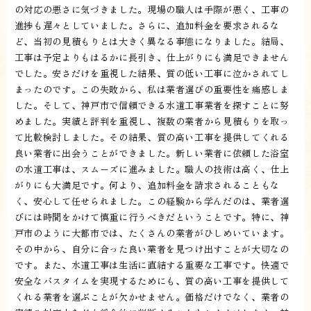
の対応の悪さに気づきました。現場の職人は手際が悪く、工事の
進捗も遅々としていました。さらに、追加料金を要求されるな
ど、当初の見積もりとは大きく異なる事態になりました。結局、
工事は予定よりもはるかに長引き、仕上がりにも満足できません
でした。安さだけを重視した結果、質の低い工事に泣かされてし
まったのです。この失敗から、私は業者選びの重要性を痛感しま
した。そして、神戸市で信頼できる水道工事業者を探すことに努
めました。実績と評判を重視し、複数の業者から見積もりを取っ
て比較検討しました。その結果、質の高い工事を提供してくれる
良い業者に出会うことができました。新しい業者に依頼した浴室
の水道工事は、スムーズに進みました。職人の技術は高く、仕上
がりにも大満足です。何より、追加料金を請求されることもな
く、安心して任せられました。この経験から学んだのは、業者選
びには時間をかけて慎重に行うべきだということです。特に、神
戸市のように大都市では、たくさんの業者がひしめいています。
その中から、自分に合った良い業者を見つけ出すことが大切なの
です。また、水道工事は生活に直結する重要な工事です。快適で
安全なバスタイムを実現するためにも、質の高い工事を提供して
くれる業者を選ぶことが欠かせません。価格だけでなく、業者の