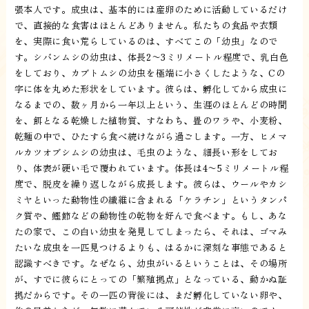
張本人です。成虫は、基本的には産卵のために活動しているだけ
で、直接的な食害はほとんどありません。私たちの食品や衣類
を、実際に食い荒らしているのは、すべてこの「幼虫」なので
す。シバンムシの幼虫は、体長2〜3ミリメートル程度で、乳白色
をしており、カブトムシの幼虫を極端に小さくしたような、Cの
字に体を丸めた形状をしています。彼らは、孵化してから成虫に
なるまでの、数ヶ月から一年以上という、生涯のほとんどの時間
を、餌となる乾燥した植物質、すなわち、畳のワラや、小麦粉、
乾麺の中で、ひたすら食べ続けながら過ごします。一方、ヒメマ
ルカツオブシムシの幼虫は、毛虫のような、細長い形をしてお
り、体表が硬い毛で覆われています。体長は4〜5ミリメートル程
度で、脱皮を繰り返しながら成長します。彼らは、ウールやカシ
ミヤといった動物性の繊維に含まれる「ケラチン」というタンパ
ク質や、鰹節などの動物性の乾物を好んで食べます。もし、あな
たの家で、この白い幼虫を発見してしまったら、それは、ゴマみ
たいな成虫を一匹見つけるよりも、はるかに深刻な事態であると
認識すべきです。なぜなら、幼虫がいるということは、その場所
が、すでに彼らにとっての「繁殖拠点」となっている、動かぬ証
拠だからです。その一匹の背後には、まだ孵化していない卵や、