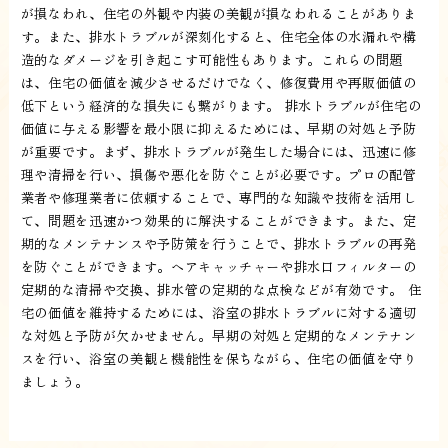
が損なわれ、住宅の外観や内装の美観が損なわれることがありま
す。また、排水トラブルが深刻化すると、住宅全体の水漏れや構
造的なダメージを引き起こす可能性もあります。これらの問題
は、住宅の価値を減少させるだけでなく、修復費用や再販価値の
低下という経済的な損失にも繋がります。 排水トラブルが住宅の
価値に与える影響を最小限に抑えるためには、早期の対処と予防
が重要です。まず、排水トラブルが発生した場合には、迅速に修
理や清掃を行い、損傷や悪化を防ぐことが必要です。プロの配管
業者や修理業者に依頼することで、専門的な知識や技術を活用し
て、問題を迅速かつ効果的に解決することができます。また、定
期的なメンテナンスや予防策を行うことで、排水トラブルの再発
を防ぐことができます。ヘアキャッチャーや排水口フィルターの
定期的な清掃や交換、排水管の定期的な点検などが有効です。 住
宅の価値を維持するためには、浴室の排水トラブルに対する適切
な対処と予防が欠かせません。早期の対処と定期的なメンテナン
スを行い、浴室の美観と機能性を保ちながら、住宅の価値を守り
ましょう。